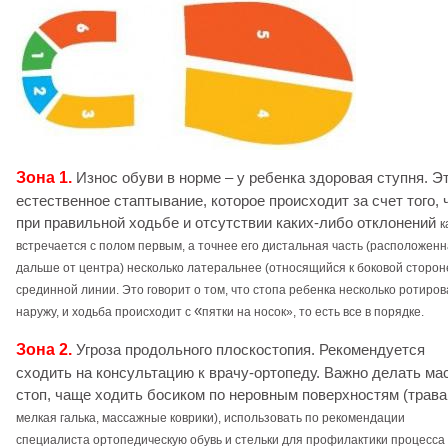
Зона 1.
Износ обуви в норме – у ребенка здоровая ступня. Э
естественное стаптывание, которое происходит за счет того, 
при правильной ходьбе и отсутствии каких-либо отклонений
к
встречается
с полом
первым
, а точнее его дистальная часть (расположен
дальше от центра) несколько латеральнее (относящийся к боковой сторон
срединной линии. Это говорит о том, что стопа ребенка несколько ротиро
«
наружу, и ходьба происходит с
пятки на носок
»
, то есть все в порядке.
Зона 2.
Угроза продольного плоскостопия. Рекомендуется
сходить на консультацию к врачу-ортопеду. Важно делать ма
стоп, чаще ходить босиком по неровным поверхностям (трава
мелкая галька,
массажные коврики), использовать по рекомендации
специалиста ортопедическую обувь и стельки для профилактики процесса