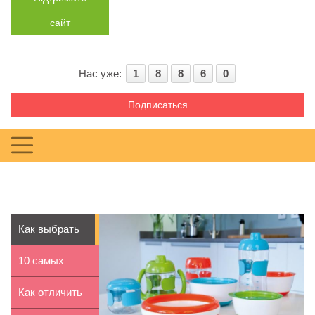
сайт
Нас уже:
1
8
8
6
0
Подписаться
Как выбрать
первую посуду
10 самых
для р...
нужных
Как отличить