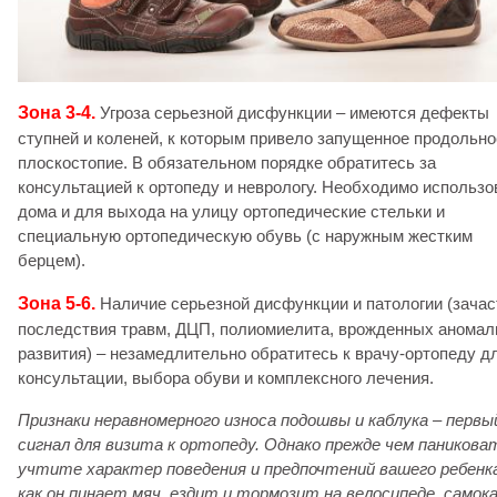
Зона 3-4.
Угроза серьезной дисфункции – имеются дефекты
ступней и коленей, к которым привело запущенное продольно
плоскостопие. В обязательном порядке обратитесь за
консультацией к ортопеду и неврологу. Необходимо использо
дома и для выхода на улицу ортопедические стельки и
специальную ортопедическую обувь (с наружным жестким
берцем).
Зона 5-6.
Наличие серьезной дисфункции и патологии (зачас
последствия травм, ДЦП, полиомиелита, врожденных аномал
развития) – незамедлительно обратитесь к врачу-ортопеду д
консультации, выбора обуви и комплексного лечения.
Признаки неравномерного износа подошвы и каблука – первы
сигнал для визита к ортопеду. Однако прежде чем паникова
учтите характер поведения и предпочтений вашего ребенка
как он пинает мяч, ездит и тормозит на велосипеде, самок