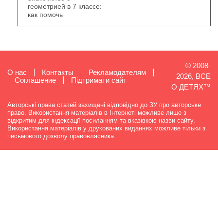
геометрией в 7 классе:
как помочь
© 2008-
О нас
Контакты
Рекламодателям
2026, ВСЕ
Cоглашение
Підтримати сайт
О ДЕТЯХ™
Авторські права статей захищені відповідно до ЗУ про авторське
право. Використання матеріалів в Інтернеті можливе лише з
відкритим для індексації посиланням та вказівкою назви сайту.
Використання матеріалів у друкованих виданнях можливе тільки з
письмового дозволу правовласника.