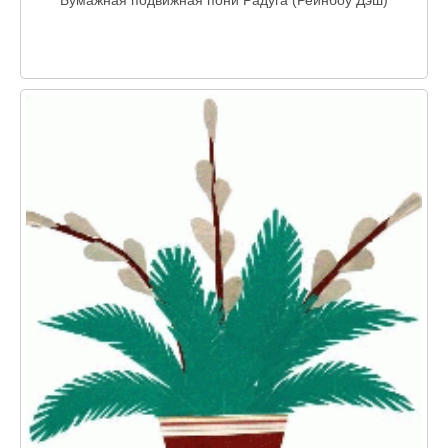
Бумажная подвижная пони Радуга (Рейнбоу Дэш)