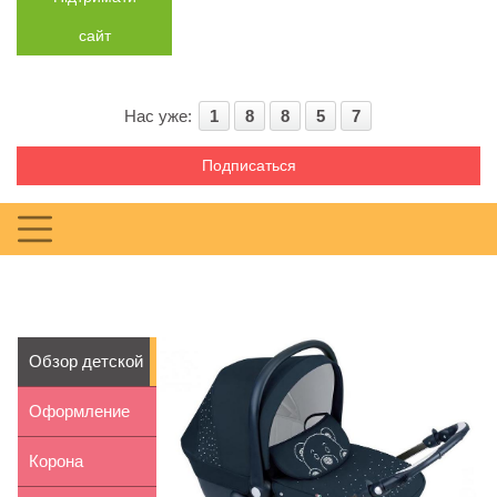
сайт
Нас уже:
1
8
8
5
7
Подписаться
Обзор детской
коляски 3 в 1
Оформление
Cam...
детской
Корона