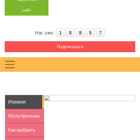
сайт
Нас уже:
1
8
8
5
7
Подписаться
Игровая
консоль или
Мультфильмы
ПК: преимущ...
для детей.
Как выбрать