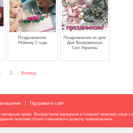
Поздравления.
Поздравления ко дню
Ребенку 2 года
Дня Вооруженных
Сил Украины
1
2
Вперед
оглашение
Підтримати сайт
о авторське право. Використання матеріалів в Інтернеті можливе лише з 
виданнях можливе тільки з письмового дозволу правовласника.