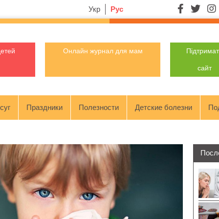
Укр
Рус
детей
Онлайн журнал для мам
Підтрима
сайт
суг
Праздники
Полезности
Детские болезни
По
Посл