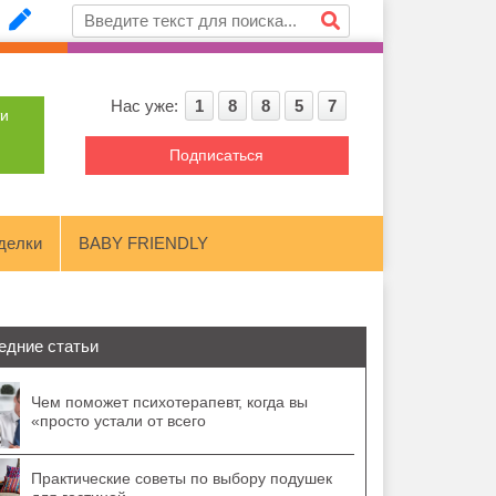
Нас уже:
1
8
8
5
7
ти
Подписаться
делки
BABY FRIENDLY
едние статьи
Чем поможет психотерапевт, когда вы
«просто устали от всего
Практические советы по выбору подушек