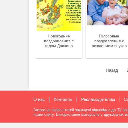
Новогодние
Голосовые
поздравления с
поздравления с
годом Дракона
рождением внуков
Назад
О нас
Контакты
Рекламодателям
C
Авторські права статей захищені відповідно до ЗУ пр
назви сайту. Використання матеріалів у друкованих 