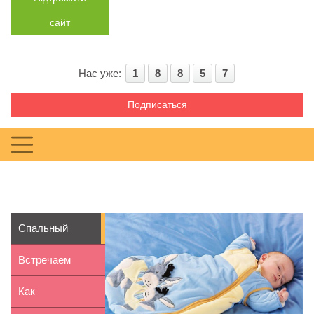
сайт
Нас уже:
1
8
8
5
7
Подписаться
Спальный
мешок для
Встречаем
ребенка: осо...
Новый год с
Как