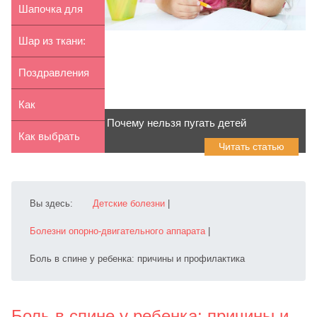
детей: ...
игры для детей
Шапочка для
новорожденного
Шар из ткани:
свои...
игрушка
Поздравления
ребенку д...
ко дню Дня
Как
Почему нельзя пугать детей
Вооруже...
организовать
Как выбрать
Читать статью
день рождения
первую посуду
...
для р...
Вы здесь:
Детские болезни
|
Болезни опорно-двигательного аппарата
|
Боль в спине у ребенка: причины и профилактика
Боль в спине у ребенка: причины и