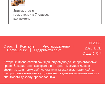
Знакомство с
геометрией в 7 классе:
как помочь
© 2008-
О нас
Контакты
Рекламодателям
2026, ВСЕ
Cоглашение
Підтримати сайт
О ДЕТЯХ™
Авторські права статей захищені відповідно до ЗУ про авторське
право. Використання матеріалів в Інтернеті можливе лише з
відкритим для індексації посиланням та вказівкою назви сайту.
Використання матеріалів у друкованих виданнях можливе тільки з
письмового дозволу правовласника.