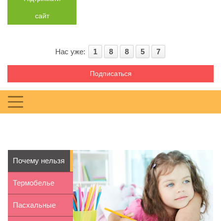
сайт
Нас уже:
1
8
8
5
7
Подписаться
Почему нельзя
пугать детей
Термобелье
для активных
Пасхальные