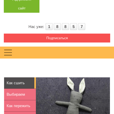
сайт
Нас уже:
1
8
8
5
7
Подписаться
Как сшить
зайчика
Выбираем
своими руками
настольную
Как пережить