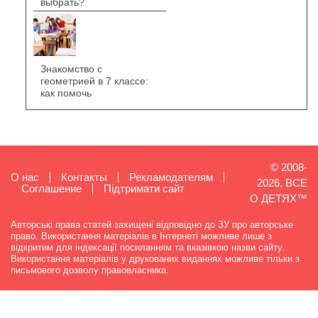
выбрать?
Знакомство с
геометрией в 7 классе:
как помочь
© 2008-
О нас
Контакты
Рекламодателям
2026, ВСЕ
Cоглашение
Підтримати сайт
О ДЕТЯХ™
Авторські права статей захищені відповідно до ЗУ про авторське
право. Використання матеріалів в Інтернеті можливе лише з
відкритим для індексації посиланням та вказівкою назви сайту.
Використання матеріалів у друкованих виданнях можливе тільки з
письмового дозволу правовласника.