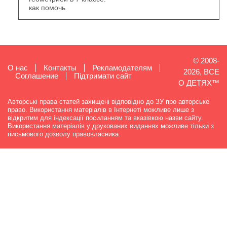
как помочь
© 2008-
О нас
Контакты
Рекламодателям
2026, ВСЕ
Cоглашение
Підтримати сайт
О ДЕТЯХ™
Авторські права статей захищені відповідно до ЗУ про авторське
право. Використання матеріалів в Інтернеті можливе лише з
відкритим для індексації посиланням та вказівкою назви сайту.
Використання матеріалів у друкованих виданнях можливе тільки з
письмового дозволу правовласника.