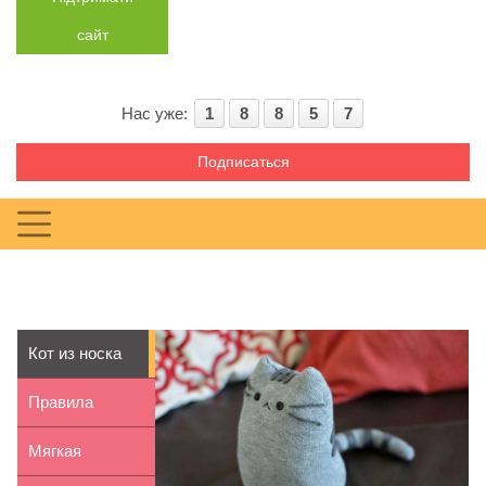
сайт
Нас уже:
1
8
8
5
7
Подписаться
Кот из носка
своими руками
Правила
стирки детских
Мягкая