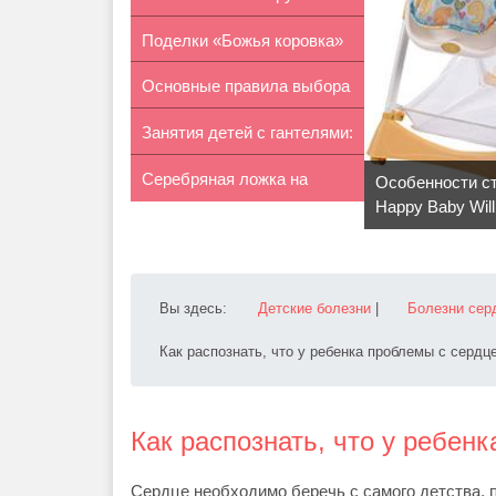
Поделки «Божья коровка»
носков
Основные правила выбора
своими ...
Занятия детей с гантелями:
бейсика
Серебряная ложка на
правила
Особенности с
Happy Baby Will
первый зуб ...
Вы здесь:
Детские болезни
|
Болезни сер
Как распознать, что у ребенка проблемы с сердц
Как распознать, что у ребен
Сердце необходимо беречь с самого детства, 