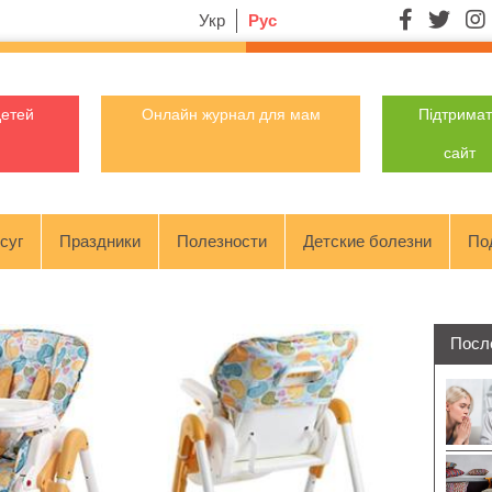
Укр
Рус
детей
Онлайн журнал для мам
Підтрима
сайт
суг
Праздники
Полезности
Детские болезни
По
Посл