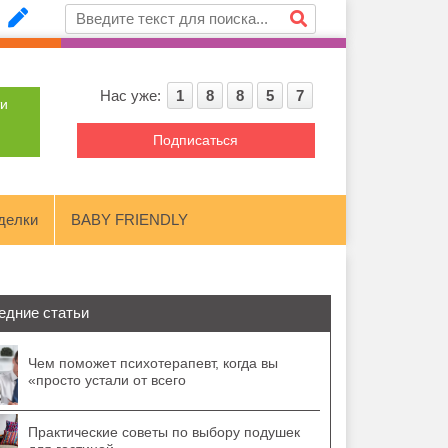
Нас уже:
1
8
8
5
7
ти
Подписаться
делки
BABY FRIENDLY
едние статьи
Чем поможет психотерапевт, когда вы
«просто устали от всего
Практические советы по выбору подушек