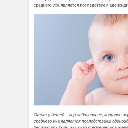
среднего уха является последствием аденоид
Отит у детей – лор-заболевание, которое по
среднего уха является последствием аденои
беспокоить боль, высокая температура тела