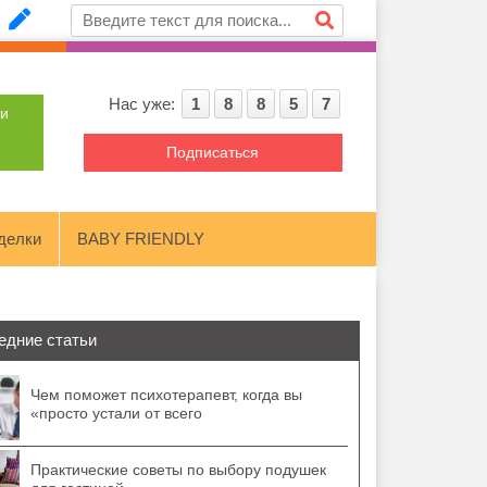
Нас уже:
1
8
8
5
7
ти
Подписаться
делки
BABY FRIENDLY
едние статьи
Чем поможет психотерапевт, когда вы
«просто устали от всего
Практические советы по выбору подушек