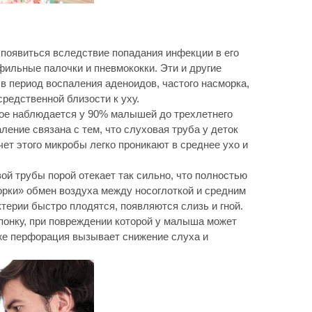
появиться вследствие попадания инфекции в его
фильные палочки и пневмококки. Эти и другие
в период воспаления аденоидов, частого насморка,
редственной близости к уху.
рое наблюдается у 90% малышей до трехлетнего
ление связана с тем, что слуховая труба у деток
счет этого микробы легко проникают в среднее ухо и
ой трубы порой отекает так сильно, что полностью
порки» обмен воздуха между носоглоткой и средним
терии быстро плодятся, появляются слизь и гной.
понку, при повреждении которой у малыша может
кже перфорация вызывает снижение слуха и