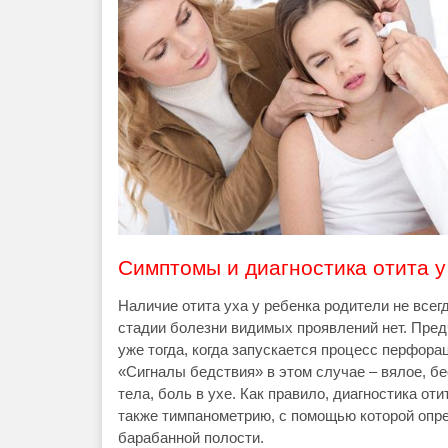
Симптомы и диагностика отита у
Наличие отита уха у ребенка родители не всег
стадии болезни видимых проявлений нет. Предчу
уже тогда, когда запускается процесс перфора
«Сигналы бедствия» в этом случае – вялое, б
тела, боль в ухе. Как правило, диагностика от
также тимпанометрию, с помощью которой опр
барабанной полости.