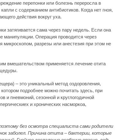
вреждение перепонки или болезнь переросла в
капли с содержанием антибиотиков. Когда нет гноя,
ающего действия вокруг уха.
ки затягивается сама через пару недель. Если она
ие манипуляции. Операция проводится через
 микроскопом, разрезы или анестезия при этом не
ким вмешательством применяется лечение отита
оцедуры.
ещера) – это уникальный метод оздоровления,
 котором подробнее можно почитать здесь, при
в и пневмоний, сезонной и круглогодичной
лергическиех и хронических насморкоа,
 поэтому без осмотра специалиста сами родители
енок заболел. Причина отита – бактерии, которые
ваний. Гнойное воспаление особенно опасно, ведь