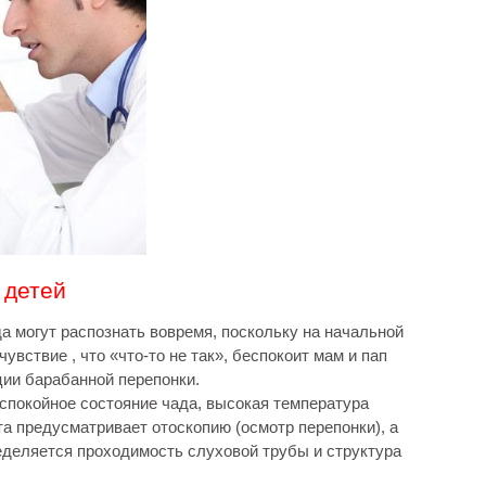
 детей
да могут распознать вовремя, поскольку на начальной
вствие , что «что-то не так», беспокоит мам и пап
ции барабанной перепонки.
еспокойное состояние чада, высокая температура
ита предусматривает отоскопию (осмотр перепонки), а
еделяется проходимость слуховой трубы и структура