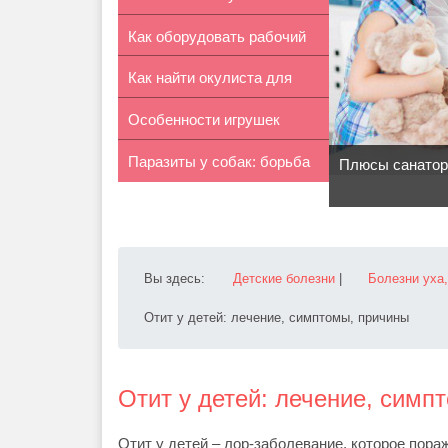
Как оборудовать рабочий
«Осенние лис...
Как найти окулиста для
уголок ...
Особенности игрушек
ребенка
Паразиты у собак: борьба
Sylvanian F...
Плюсы санатор
и проф...
Вы здесь:
Детские болезни
|
Болезни уха,
Отит у детей: лечение, симптомы, причины
Отит у детей: лечение, симп
Отит у детей – лор-заболевание, которое пор