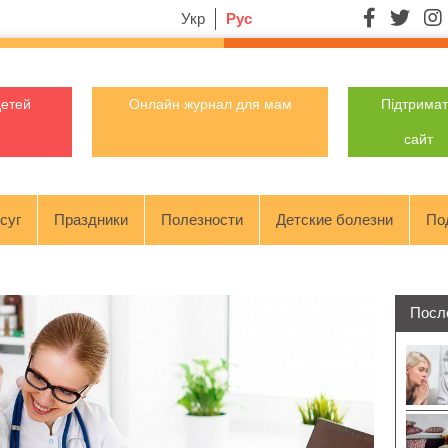
Укр
Рус
детей
Онлайн журнал для мам
Підтрима
сайт
суг
Праздники
Полезности
Детские болезни
По
Посл