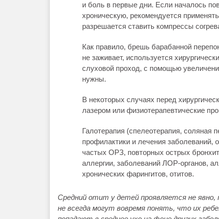
и боль в первые дни. Если началось по
хроническую, рекомендуется применять 
разрешается ставить компрессы согрев
Как правило, брешь барабанной перепон
не заживает, используется хирургическ
слуховой проход, с помощью увеличения
нужны.
В некоторых случаях перед хирургичес
лазером или физиотерапевтические пр
Галотерапия (спелеотерапия, соляная п
профилактики и лечения заболеваний, о
частых ОРЗ, повторных острых бронхито
аллергии, заболеваний ЛОР-органов, ал
хронических фарингитов, отитов.
Средний отит у детей проявляется не явно,
не всегда могут вовремя понять, что их реб
попадают в среднее ухо на фоне других заболе