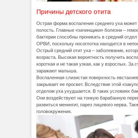
Причины детского отита
Острая форма воспаления среднего уха может 
полость. Главные «зачинщики» болезни – гемо
бактерии способны проникать в средний отдел 
ОРВИ, поскольку носоглотка находится в непос
Острый средний отит уха – заболевание, кото
возраста. Высокая вероятность получить воспа
короткая и не такая узкая, как у взрослых. За 
заражают малыша.
Воспаленная слизистая поверхность евстахиев
закрывает ее просвет. Вследствие этой «заку
отделом уха ухудшается. В таких условиях бак
Они воздействуют на тонкую барабанную пере
развиться менингит, парез лицевого нерва. Та
головокружения.