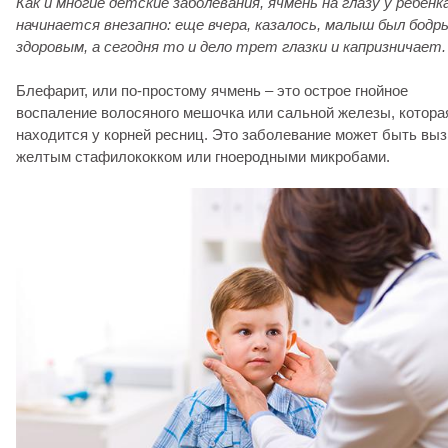
Как и многие детские заболевания, ячмень на глазу у ребенк
начинается внезапно: еще вчера, казалось, малыш был бодр
здоровым, а сегодня то и дело трет глазки и капризничает.
Блефарит, или по-простому ячмень – это острое гнойное
воспаление волосяного мешочка или сальной железы, котора
находится у корней ресниц. Это заболевание может быть вы
желтым стафилококком или гноеродными микробами.