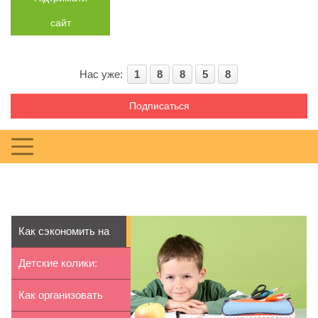
сайт
Нас уже:
1
8
8
5
8
Подписаться
Как сэкономить на
школьных расх...
Детские колики:
причины, симпто...
Как организовать