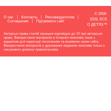
© 2008-
О нас
Контакты
Рекламодателям
2026, ВСЕ
Cоглашение
Підтримати сайт
О ДЕТЯХ™
Авторські права статей захищені відповідно до ЗУ про авторське
право. Використання матеріалів в Інтернеті можливе лише з
відкритим для індексації посиланням та вказівкою назви сайту.
Використання матеріалів у друкованих виданнях можливе тільки з
письмового дозволу правовласника.