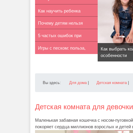
Как научить ребенка
новорожденным зимой
Почему детям нельзя
считать в уме
5 частых ошибок при
спать в кро...
Игры с песком: польза,
обустройств...
Как выбрать ко
особенности
опасност...
Вы здесь:
Для дома
|
Детская комната
|
Детская комната для девочки в
Маленькая забавная кошечка с носом-пуговкой
покоряет сердца миллионов взрослых и детей 