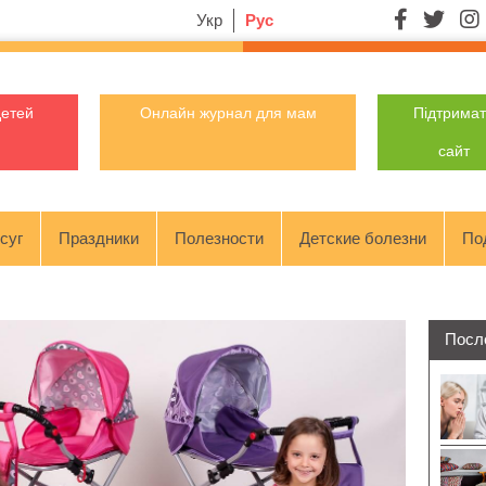
Укр
Рус
детей
Онлайн журнал для мам
Підтрима
сайт
суг
Праздники
Полезности
Детские болезни
По
Посл