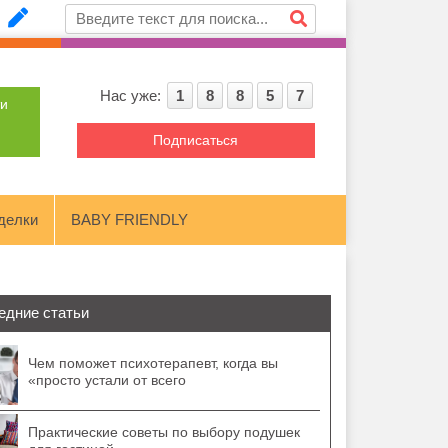
Нас уже:
1
8
8
5
7
ти
Подписаться
делки
BABY FRIENDLY
едние статьи
Чем поможет психотерапевт, когда вы
«просто устали от всего
Практические советы по выбору подушек