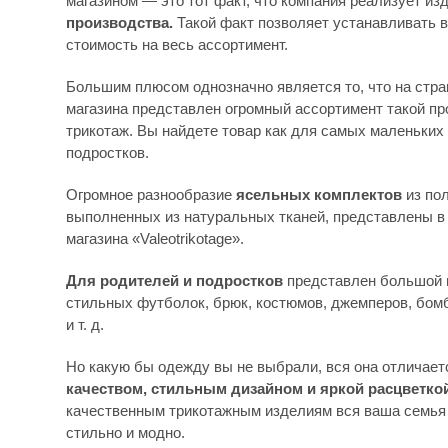
магазином — это тот факт, что компания реализует из
производства.
Такой факт позволяет устанавливать 
стоимость на весь ассортимент.
Большим плюсом однозначно является то, что на стра
магазина представлен огромный ассортимент такой пр
трикотаж. Вы найдете товар
как для самых маленьких 
подростков.
Огромное разнообразие
ясельных комплектов
из пол
выполненных из натуральных тканей, представлены в 
магазина «Valeotrikotage».
Для родителей и подростков
представлен большой
стильных футболок, брюк, костюмов, джемперов, бомб
и т. д.
Но какую бы одежду вы не выбрали, вся она отличае
качеством, стильным дизайном и яркой расцветкой
качественным трикотажным изделиям вся ваша семья
стильно и модно.