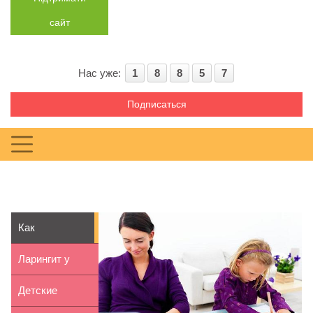
сайт
Нас уже:
1
8
8
5
7
Подписаться
Как
работающим
Ларингит у
родителям
детей:
Детские