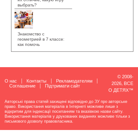
выбрать?
Знакомство с
геометрией в 7 классе:
как помочь
© 2008-
О нас
Контакты
Рекламодателям
2026, ВСЕ
Cоглашение
Підтримати сайт
О ДЕТЯХ™
Авторські права статей захищені відповідно до ЗУ про авторське
право. Використання матеріалів в Інтернеті можливе лише з
відкритим для індексації посиланням та вказівкою назви сайту.
Використання матеріалів у друкованих виданнях можливе тільки з
письмового дозволу правовласника.