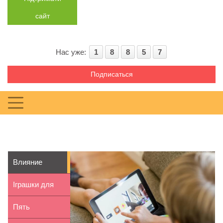
сайт
Нас уже:
1
8
8
5
7
Подписаться
Влияние
интернета на
Іграшки для
ребенка: п...
розвитку
Пять