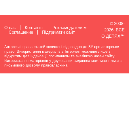
© 2008-
О нас
Контакты
Рекламодателям
2026, ВСЕ
Cоглашение
Підтримати сайт
О ДЕТЯХ™
Авторські права статей захищені відповідно до ЗУ про авторське
право. Використання матеріалів в Інтернеті можливе лише з
відкритим для індексації посиланням та вказівкою назви сайту.
Використання матеріалів у друкованих виданнях можливе тільки з
письмового дозволу правовласника.