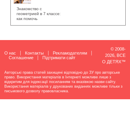
Знакомство с
геометрией в 7 классе:
как помочь
© 2008-
О нас
Контакты
Рекламодателям
2026, ВСЕ
Cоглашение
Підтримати сайт
О ДЕТЯХ™
Авторські права статей захищені відповідно до ЗУ про авторське
право. Використання матеріалів в Інтернеті можливе лише з
відкритим для індексації посиланням та вказівкою назви сайту.
Використання матеріалів у друкованих виданнях можливе тільки з
письмового дозволу правовласника.