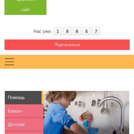
сайт
Нас уже:
1
8
8
5
7
Подписаться
Помощь
ребенка. Как
Брошь-
приучить по...
цветочек из
Детская