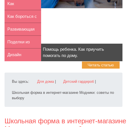
ткани своими ...
одежда Reima:
Как
преимущества
заинтересовать
Как бороться с
ребенка мате...
детскими
Развивающая
весенни...
игрушка
Поделки из
Помощь ребенка. Как приучить
«Набор для ...
бумаги для
Дизайн
помогать по дому.
Читать статью
детей: дождь
комнаты для
мальчика: лу...
Вы здесь:
Для дома
|
Детский гардероб
|
Школьная форма в интернет-магазине Модники: советы по
выбору
Школьная форма в интернет-магазине