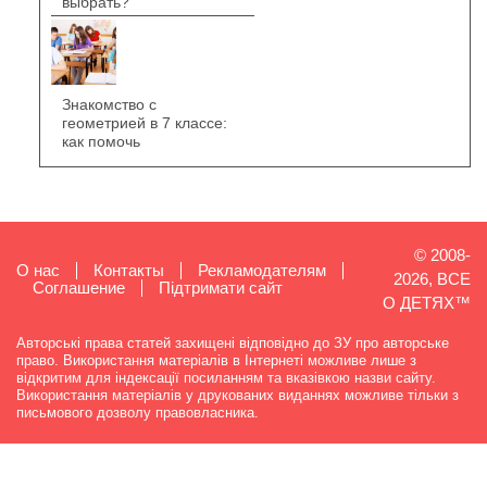
выбрать?
Знакомство с
геометрией в 7 классе:
как помочь
© 2008-
О нас
Контакты
Рекламодателям
2026, ВСЕ
Cоглашение
Підтримати сайт
О ДЕТЯХ™
Авторські права статей захищені відповідно до ЗУ про авторське
право. Використання матеріалів в Інтернеті можливе лише з
відкритим для індексації посиланням та вказівкою назви сайту.
Використання матеріалів у друкованих виданнях можливе тільки з
письмового дозволу правовласника.