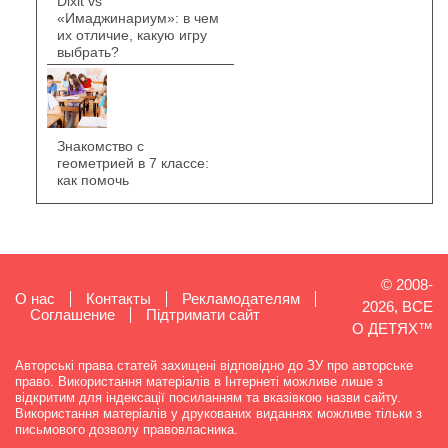
Dixit vs
«Имаджинариум»: в чем
их отличие, какую игру
выбрать?
Знакомство с
геометрией в 7 классе:
как помочь
© 2008-
О нас
Контакты
Рекламодателям
2026, ВСЕ
Cоглашение
Підтримати сайт
О ДЕТЯХ™
Авторські права статей захищені відповідно до ЗУ про авторське
право. Використання матеріалів в Інтернеті можливе лише з
відкритим для індексації посиланням та вказівкою назви сайту.
Використання матеріалів у друкованих виданнях можливе тільки з
письмового дозволу правовласника.