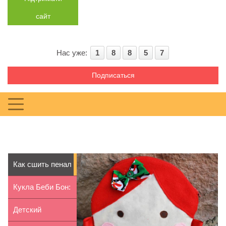
сайт
Нас уже:
1
8
8
5
7
Подписаться
Как сшить пенал
для ребенка
Кукла Беби Бон:
плюсы и минусы
Детский