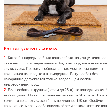
Как выгуливать собаку
1.
Какой бы породы не была ваша собака, на улице животное
становится плохо управляемым. Ведь его окружают новые за
звуки, суета. Поэтому в общественных местах псы должны
появляться на поводке и в наморднике. Выгул собак без
намордника допускается только владельцам мелких,
неагрессивных пород.
2.
Если собака некрупная (весом до 25 кг), то поводок может 
любой длины. Но ваш питомец весом свыше 30 кг и от 50 см 
холке, то поводок должен быть не длиннее 120 см. Особую
популярность среди собаководов обрели автоматические по