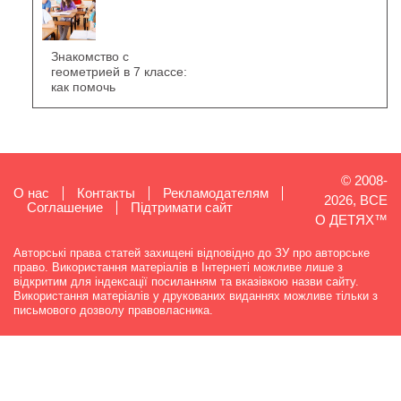
Знакомство с
геометрией в 7 классе:
как помочь
© 2008-
О нас
Контакты
Рекламодателям
2026, ВСЕ
Cоглашение
Підтримати сайт
О ДЕТЯХ™
Авторські права статей захищені відповідно до ЗУ про авторське
право. Використання матеріалів в Інтернеті можливе лише з
відкритим для індексації посиланням та вказівкою назви сайту.
Використання матеріалів у друкованих виданнях можливе тільки з
письмового дозволу правовласника.