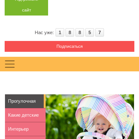
сайт
Нас уже:
1
8
8
5
7
Подписаться
Прогулочная
коляска:
Какие детские
особенност...
игрушки взять в
Интерьер