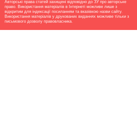
Авторські права статей захищені відповідно до ЗУ про авторське
право. Використання матеріалів в Інтернеті можливе лише з
відкритим для індексації посиланням та вказівкою назви сайту.
Використання матеріалів у друкованих виданнях можливе тільки з
письмового дозволу правовласника.