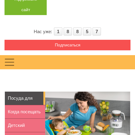
сайт
Нас уже:
1
8
8
5
7
Подписаться
Посуда для
ребенка: как
Когда посещать
подобра...
детского
Детский