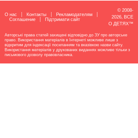
© 2008-
О нас
Контакты
Рекламодателям
2026, ВСЕ
Cоглашение
Підтримати сайт
О ДЕТЯХ™
Авторські права статей захищені відповідно до ЗУ про авторське
право. Використання матеріалів в Інтернеті можливе лише з
відкритим для індексації посиланням та вказівкою назви сайту.
Використання матеріалів у друкованих виданнях можливе тільки з
письмового дозволу правовласника.