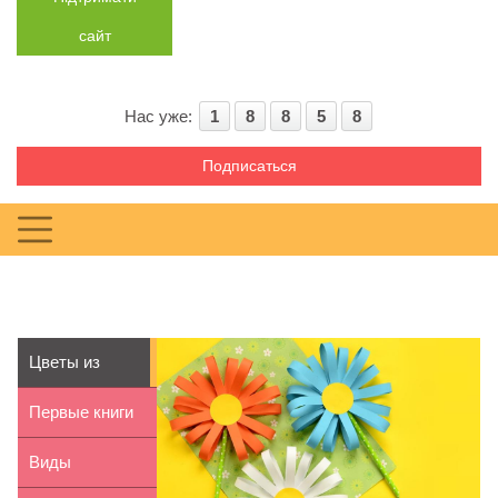
сайт
Нас уже:
1
8
8
5
8
Подписаться
Цветы из
бумаги для
Первые книги
детей: маст...
для малышей
Виды