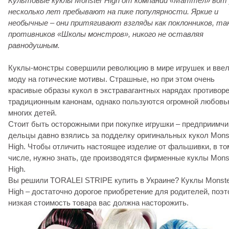
Культовые куклы Monster High от компании «Маттел» вот
несколько лет пребывают на пике популярности. Яркие и
необычные – они притягивают взгляды как поклонников, так
противников «Школы монстров», никого не оставляя
равнодушным.
Куклы-монстры совершили революцию в мире игрушек и вве
моду на готические мотивы. Страшные, но при этом очень
красивые образы кукол в экстравагантных нарядах противор
традиционным канонам, однако пользуются огромной любов
многих детей.
Стоит быть осторожными при покупке игрушки – предприимч
дельцы давно взялись за подделку оригинальных кукол Mons
High. Чтобы отличить настоящее изделие от фальшивки, в то
числе, нужно знать, где производятся фирменные куклы Mons
High.
Вы решили TORALEI STRIPE купить в Украине? Куклы Monst
High – достаточно дорогое приобретение для родителей, поэ
низкая стоимость товара вас должна насторожить.