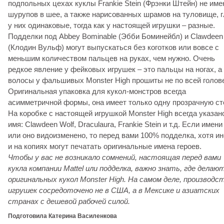
подпольных цехах куклы Frankie Stein (Фрэнки Штейн) не им
шурупов в шее, а также нарисованных шрамов на туловище, г
у них одинаковые, тогда как у настоящей игрушки – разные.
Подделки под Abbey Bominable (Эбби Боминейбл) и Clawdeen
(Клодин Вульф) могут выпускаться без коготков или вовсе с
меньшим количеством пальцев на руках, чем нужно. Очень
редкое явление у фейковых игрушек – это пальцы на ногах, а
волосы у фальшивых Monster High прошиты не по всей голов
Оригинальная упаковка для кукол-монстров всегда
асимметричной формы, она имеет только одну прозрачную ст
На коробке с настоящей игрушкой Monster High всегда указан
имя: Clawdeen Wolf, Draculaura, Frankie Stein и т.д. Если имени
или оно видоизменено, то перед вами 100% подделка, хотя ин
и на копиях могут печатать оригинальные имена героев.
Чтобы у вас не возникало сомнений, настоящая перед вами
кукла компании Mattel или подделка, важно знать, где делаю
оригинальных кукол Monster High. На самом деле, производс
игрушек сосредоточено не в США, а в Мексике и азиатских
странах с дешевой рабочей силой.
П
одготовила Катерина Василенкова