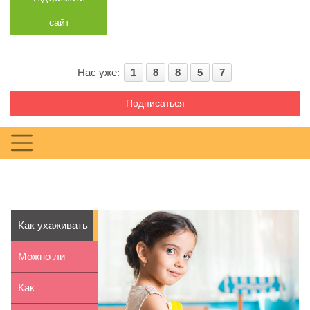
сайт
Нас уже:
1
8
8
5
7
Подписаться
Как ухаживать
за
Можно ли
проколотыми
гулять с
Как