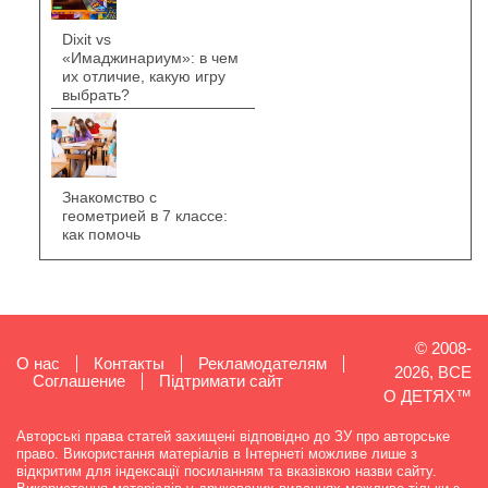
Dixit vs
«Имаджинариум»: в чем
их отличие, какую игру
выбрать?
Знакомство с
геометрией в 7 классе:
как помочь
© 2008-
О нас
Контакты
Рекламодателям
2026, ВСЕ
Cоглашение
Підтримати сайт
О ДЕТЯХ™
Авторські права статей захищені відповідно до ЗУ про авторське
право. Використання матеріалів в Інтернеті можливе лише з
відкритим для індексації посиланням та вказівкою назви сайту.