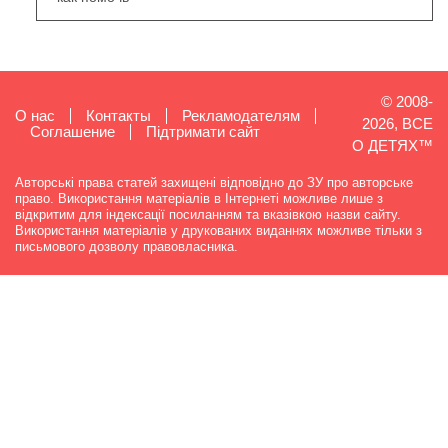
© 2008-
О нас
Контакты
Рекламодателям
2026, ВСЕ
Cоглашение
Підтримати сайт
О ДЕТЯХ™
Авторські права статей захищені відповідно до ЗУ про авторське
право. Використання матеріалів в Інтернеті можливе лише з
відкритим для індексації посиланням та вказівкою назви сайту.
Використання матеріалів у друкованих виданнях можливе тільки з
письмового дозволу правовласника.