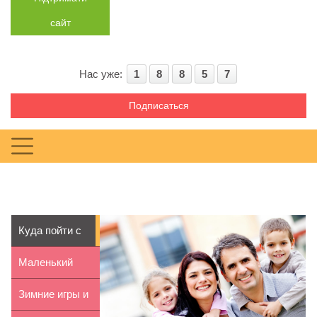
сайт
Нас уже:
1
8
8
5
7
Подписаться
Куда пойти с
ребенком в
Маленький
Киеве
ребенок в
Зимние игры и