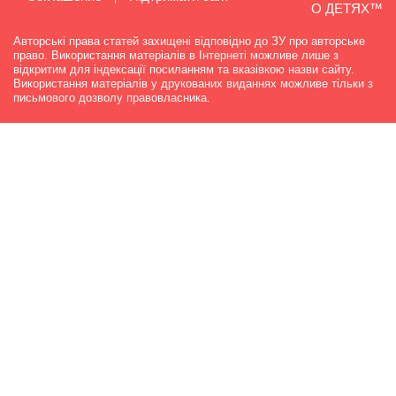
О ДЕТЯХ™
Авторські права статей захищені відповідно до ЗУ про авторське
право. Використання матеріалів в Інтернеті можливе лише з
відкритим для індексації посиланням та вказівкою назви сайту.
Використання матеріалів у друкованих виданнях можливе тільки з
письмового дозволу правовласника.