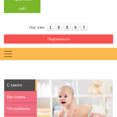
сайт
Нас уже:
1
8
8
5
7
Подписаться
С какого
возраста
Как сшить
носить
детское
Что выбрать: