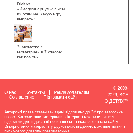
Dixit vs
«Имаджинариум»: в чем
их отличие, какую игру
выбрать?
Знакомство с
геометрией в 7 классе:
как помочь
© 2008-
О нас
Контакты
Рекламодателям
2026, ВСЕ
Cоглашение
Підтримати сайт
О ДЕТЯХ™
Авторські права статей захищені відповідно до ЗУ про авторське
право. Використання матеріалів в Інтернеті можливе лише з
відкритим для індексації посиланням та вказівкою назви сайту.
Використання матеріалів у друкованих виданнях можливе тільки з
письмового дозволу правовласника.