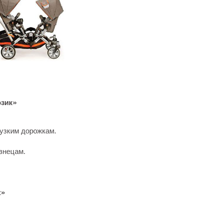
зик»
узким дорожкам.
знецам.
к»