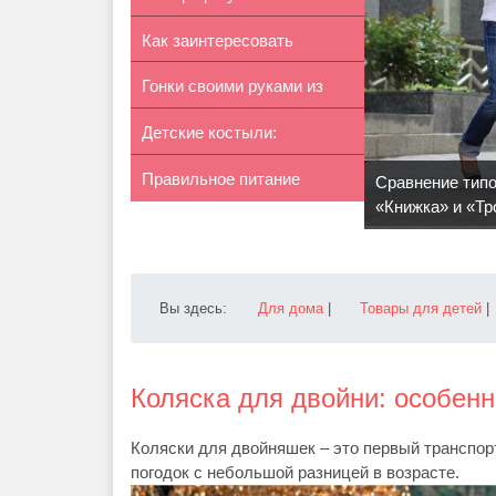
Как заинтересовать
коляски Peg-P...
Гонки своими руками из
ребенка мате...
Детские костыли:
катушек
Правильное питание
особенности вы...
Сравнение типо
«Книжка» и «Тр
годовалого р...
Вы здесь:
Для дома
|
Товары для детей
|
Коляска для двойни: особен
Коляски для двойняшек – это первый транспор
погодок с небольшой разницей в возрасте.