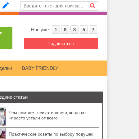
Нас уже:
1
8
8
5
7
ти
Подписаться
делки
BABY FRIENDLY
едние статьи
Чем поможет психотерапевт, когда вы
«просто устали от всего
Практические советы по выбору подушек