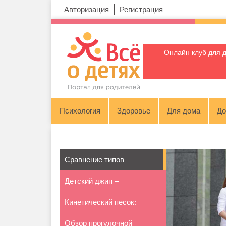
Авторизация
Регистрация
Онлайн клуб для 
Психология
Здоровье
Для дома
До
Сравнение типов
Детский джип –
прогулочных кол...
Кинетический песок:
вездеходный элек...
Обзор прогулочной
особенности...