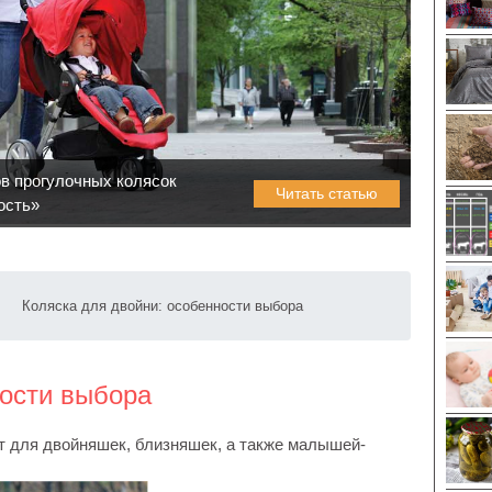
в прогулочных колясок
Читать статью
ость»
Коляска для двойни: особенности выбора
ности выбора
т для двойняшек, близняшек, а также малышей-