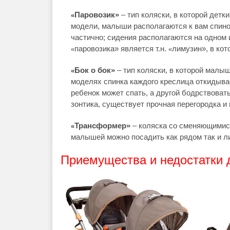
Паровозик»
– тип коляски, в которой детк
«
модели, малыши располагаются к вам спино
частично; сидения располагаются на одном
паровозика» является т.н.
лимузин», в кот
«
«
Бок о бок»
– тип коляски, в которой малы
«
моделях спинка каждого креслица откидывае
ребенок может спать, а другой бодрствовать
зонтика, существует прочная перегородка и
Трансформер»
– коляска со сменяющимися
«
малышей можно посадить как рядом так и ли
Приемущества и недостатки д