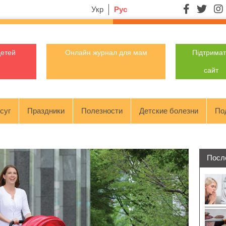
Укр
Рус
детей
Онлайн журнал для мам
Підтрима
сайт
суг
Праздники
Полезности
Детские болезни
По
Посл