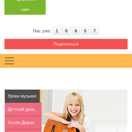
сайт
Нас уже:
1
8
8
5
7
Подписаться
Уроки музыки:
гитара для
Детский день
ребенк...
рождения в
Хелен Дорон: