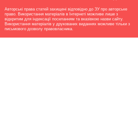
Авторські права статей захищені відповідно до ЗУ про авторське
право. Використання матеріалів в Інтернеті можливе лише з
відкритим для індексації посиланням та вказівкою назви сайту.
Використання матеріалів у друкованих виданнях можливе тільки з
письмового дозволу правовласника.