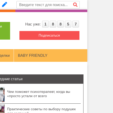
Нас уже:
1
8
8
5
7
ти
Подписаться
делки
BABY FRIENDLY
едние статьи
Чем поможет психотерапевт, когда вы
«просто устали от всего
Практические советы по выбору подушек