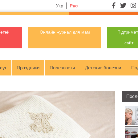
Укр
Рус
детей
Онлайн журнал для мам
Підтрима
сайт
суг
Праздники
Полезности
Детские болезни
По
Посл