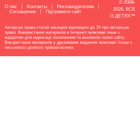
© 2008-
О нас
Контакты
Рекламодателям
2026, ВСЕ
Cоглашение
Підтримати сайт
О ДЕТЯХ™
Авторські права статей захищені відповідно до ЗУ про авторське
право. Використання матеріалів в Інтернеті можливе лише з
відкритим для індексації посиланням та вказівкою назви сайту.
Використання матеріалів у друкованих виданнях можливе тільки з
письмового дозволу правовласника.