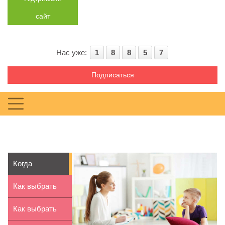
сайт
Нас уже:
1
8
8
5
7
Подписаться
Когда
необходимо
Как выбрать
обращаться к
букет для
Как выбрать