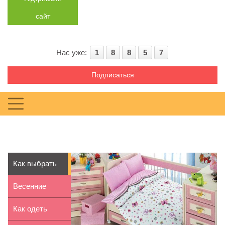
сайт
Нас уже:
1
8
8
5
7
Подписаться
Как выбрать
постельное
Весенние
белье дл...
поделки
Как одеть