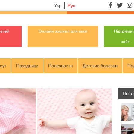
Укр
Рус
детей
Онлайн журнал для мам
Підтрима
сайт
суг
Праздники
Полезности
Детские болезни
По
Посл