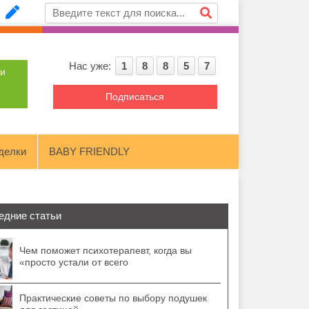
Нас уже:
1
8
8
5
7
ти
Подписаться
делки
BABY FRIENDLY
едние статьи
Чем поможет психотерапевт, когда вы
«просто устали от всего
Практические советы по выбору подушек