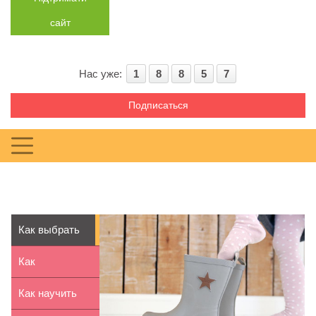
сайт
Нас уже:
1
8
8
5
7
Подписаться
Как выбрать
детские
Как
резиновые с...
организовать
Как научить