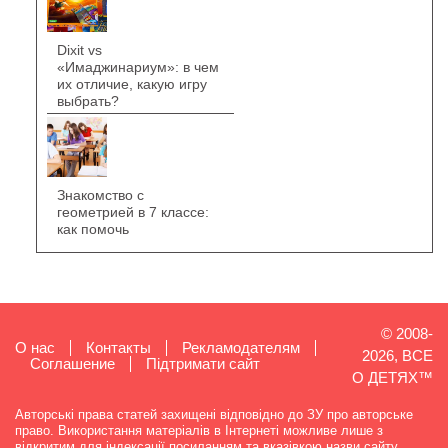
Dixit vs
«Имаджинариум»: в чем
их отличие, какую игру
выбрать?
Знакомство с
геометрией в 7 классе:
как помочь
© 2008-
О нас
Контакты
Рекламодателям
2026, ВСЕ
Cоглашение
Підтримати сайт
О ДЕТЯХ™
Авторські права статей захищені відповідно до ЗУ про авторське
право. Використання матеріалів в Інтернеті можливе лише з
відкритим для індексації посиланням та вказівкою назви сайту.