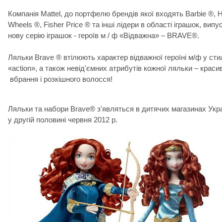
Компанія Mattel, до портфелю брендів якої входять Barbie ®, H
Wheels ®, Fisher Price ® та інші лідери в області іграшок, випу
нову серію іграшок - героїв м / ф «Відважна» – BRAVE®.
Ляльки Brave ® втілюють характер відважної героїні м/ф у сти
«action», а також невід'ємних атрибутів кожної ляльки – краси
вбрання і розкішного волосся!
Ляльки та набори Brave® з'являться в дитячих магазинах Укр
у другій половині червня 2012 р.