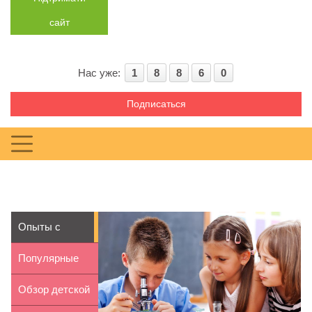
сайт
Нас уже:
1
8
8
6
0
Подписаться
Опыты с
детским
Популярные
цифровым
прически для
Обзор детской