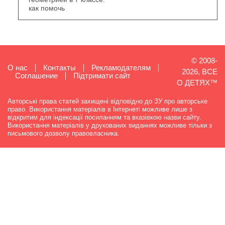
как помочь
© 2008-
О нас
Контакты
Рекламодателям
2026, ВСЕ
Cоглашение
Підтримати сайт
О ДЕТЯХ™
Авторські права статей захищені відповідно до ЗУ про авторське
право. Використання матеріалів в Інтернеті можливе лише з
відкритим для індексації посиланням та вказівкою назви сайту.
Використання матеріалів у друкованих виданнях можливе тільки з
письмового дозволу правовласника.