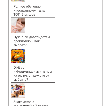
Раннее обучение
иностранному языку:
ТОП-5 мифов
Нужно ли давать детям
пробиотики? Как
выбрать?
Dixit vs
«Имаджинариум»: в чем
их отличие, какую игру
выбрать?
Знакомство с
геометрией в 7 классе: