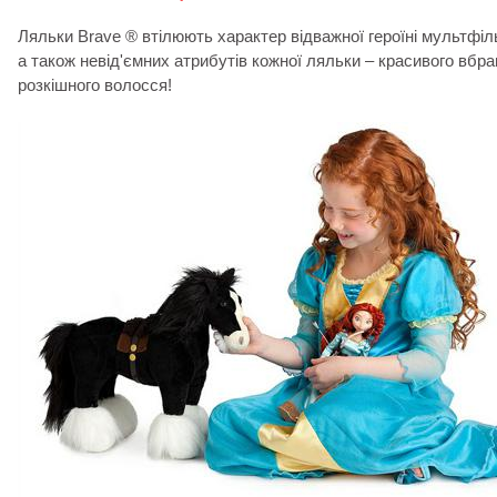
Ляльки Brave ® втілюють характер відважної героїні мультфіл
а також невід'ємних атрибутів кожної ляльки – красивого вбра
розкішного волосся!