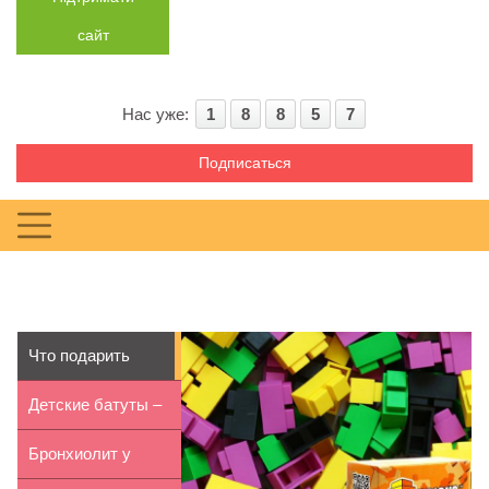
сайт
Нас уже:
1
8
8
5
7
Подписаться
Что подарить
ребенку на день
Детские батуты –
ро...
игры для польз...
Бронхиолит у