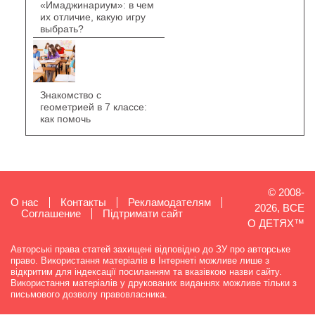
«Имаджинариум»: в чем
их отличие, какую игру
выбрать?
Знакомство с
геометрией в 7 классе:
как помочь
© 2008-
О нас
Контакты
Рекламодателям
2026, ВСЕ
Cоглашение
Підтримати сайт
О ДЕТЯХ™
Авторські права статей захищені відповідно до ЗУ про авторське
право. Використання матеріалів в Інтернеті можливе лише з
відкритим для індексації посиланням та вказівкою назви сайту.
Використання матеріалів у друкованих виданнях можливе тільки з
письмового дозволу правовласника.