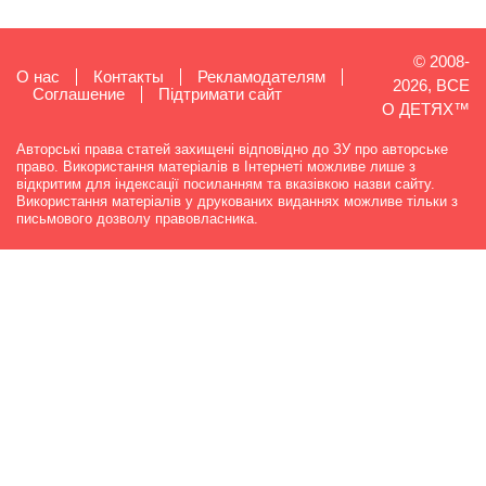
© 2008-
О нас
Контакты
Рекламодателям
2026, ВСЕ
Cоглашение
Підтримати сайт
О ДЕТЯХ™
Авторські права статей захищені відповідно до ЗУ про авторське
право. Використання матеріалів в Інтернеті можливе лише з
відкритим для індексації посиланням та вказівкою назви сайту.
Використання матеріалів у друкованих виданнях можливе тільки з
письмового дозволу правовласника.