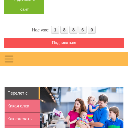
сайт
Нас уже:
1
8
8
6
0
Подписаться
Перелет с
ребенком в
Какая елка
самолете: ...
лучше: живая
Как сделать