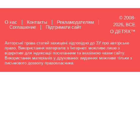
© 2008-
О нас
Контакты
Рекламодателям
2026, ВСЕ
Cоглашение
Підтримати сайт
О ДЕТЯХ™
Авторські права статей захищені відповідно до ЗУ про авторське
право. Використання матеріалів в Інтернеті можливе лише з
відкритим для індексації посиланням та вказівкою назви сайту.
Використання матеріалів у друкованих виданнях можливе тільки з
письмового дозволу правовласника.