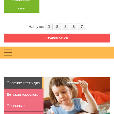
сайт
Нас уже:
1
8
8
5
7
Подписаться
Соленое тесто для
детского твор...
Детский гороскоп:
дети и животные
Основные