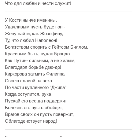
Что для любви и чести служит!
У Кости нынче именины,
Удачливым пусть будет он,-
Жену найти, как Жозефину,
Ту, что любил Наполеон!
Богатством спорить с Гейтсом Биллом,
Красивым быть, ну,как Брандо
Как Путин- сильным, а не хилым,
Благодаря борьбе дзю-до!
Киркорова затмить Филиппа
Своею славой на века
По части купленного "Джипа",
Когда оступится, рука
Пускай его всегда поддержит,
Болезнь его пусть обойдет,
Врагов своих он пусть повержит,
Облагоденствует народ!