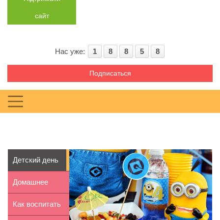
сайт
Нас уже:
1
8
8
5
8
Подписаться
Детский день
рождения в
Домашнее
стиле м...
рафаэлло –
Как воспитать