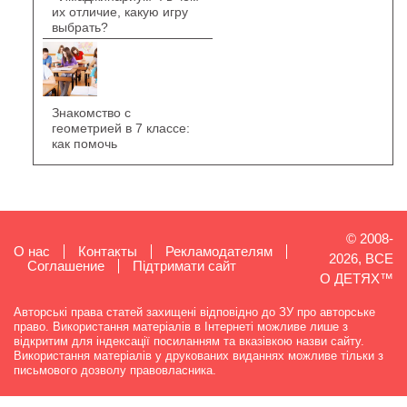
их отличие, какую игру
выбрать?
Знакомство с
геометрией в 7 классе:
как помочь
© 2008-
О нас
Контакты
Рекламодателям
2026, ВСЕ
Cоглашение
Підтримати сайт
О ДЕТЯХ™
Авторські права статей захищені відповідно до ЗУ про авторське
право. Використання матеріалів в Інтернеті можливе лише з
відкритим для індексації посиланням та вказівкою назви сайту.
Використання матеріалів у друкованих виданнях можливе тільки з
письмового дозволу правовласника.