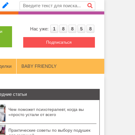
Нас уже:
1
8
8
5
8
ти
Подписаться
делки
BABY FRIENDLY
едние статьи
Чем поможет психотерапевт, когда вы
«просто устали от всего
Практические советы по выбору подушек