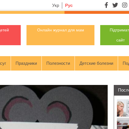
Укр
Рус
детей
Онлайн журнал для мам
Підтрима
сайт
суг
Праздники
Полезности
Детские болезни
По
Посл