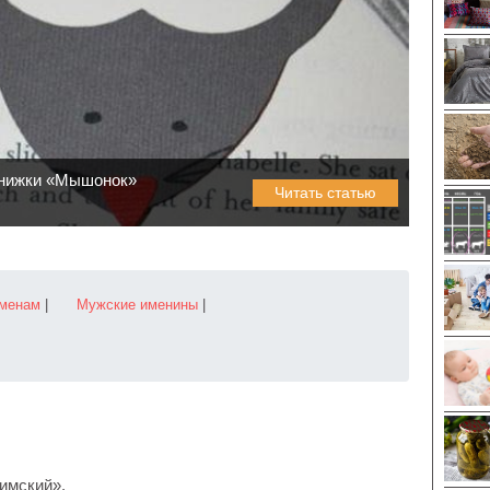
книжки «Мышонок»
Читать статью
именам
|
Мужские именины
|
имский».