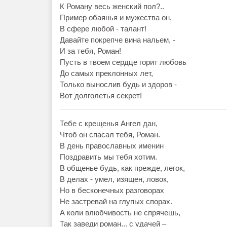
К Роману весь женский пол?..
Пример обаянья и мужества он,
В сфере любой - талант!
Давайте покрепче вина нальем, -
И за тебя, Роман!
Пусть в твоем сердце горит любовь
До самых преклонных лет,
Только вынослив будь и здоров -
Вот долголетья секрет!
Тебе с крещенья Ангел дан,
Чтоб он спасал тебя, Роман.
В день православных именин
Поздравить мы тебя хотим.
В общенье будь, как прежде, легок,
В делах - умел, изящен, ловок,
Но в бесконечных разговорах
Не застревай на глупых спорах.
А коли влюбчивость не спрячешь,
Так заведи роман... с удачей –