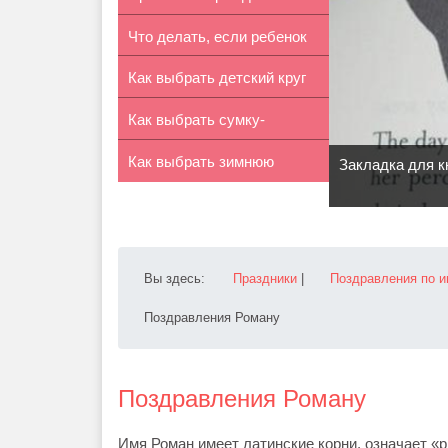
Что делать, если ребенок
вещей
Как выбрать детский круг
потерялся
Как выбрать сумку-
для пл...
Как выбрать зимнюю
переноску для...
Закладка для 
ортопедическ...
Вы здесь:
Праздники
|
Поздравления по 
Поздравления Роману
Поздравления Роману
Имя Роман имеет латинские корни, означает «р