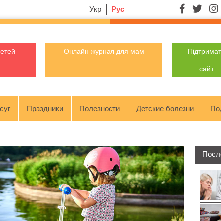
Укр
Рус
детей
Онлайн журнал для мам
Підтрима
сайт
суг
Праздники
Полезности
Детские болезни
По
Посл