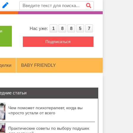
Нас уже:
1
8
8
5
7
ти
Подписаться
делки
BABY FRIENDLY
едние статьи
Чем поможет психотерапевт, когда вы
«просто устали от всего
Практические советы по выбору подушек