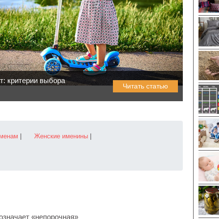
т: критерии выбора
Читать статью
именам
|
Женские именины
|
 означает «непорочная»