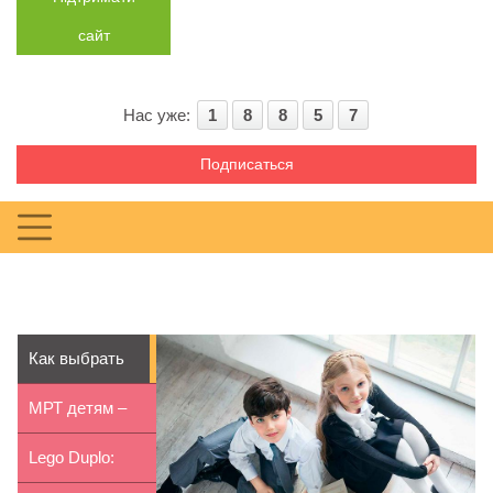
сайт
Нас уже:
1
8
8
5
7
Подписаться
Как выбрать
школьную
МРТ детям –
обувь
своевременная
Lego Duplo: