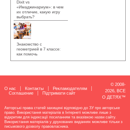
Dixit vs
«Имаджинариум»: в чем
их отличие, какую игру
выбрать?
Знакомство с
геометрией в 7 классе:
как помочь
© 2008-
О нас
Контакты
Рекламодателям
2026, ВСЕ
Cоглашение
Підтримати сайт
О ДЕТЯХ™
Авторські права статей захищені відповідно до ЗУ про авторське
право. Використання матеріалів в Інтернеті можливе лише з
відкритим для індексації посиланням та вказівкою назви сайту.
Використання матеріалів у друкованих виданнях можливе тільки з
письмового дозволу правовласника.