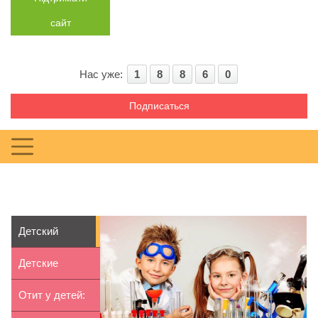
сайт
Нас уже:
1
8
8
6
0
Подписаться
Детский
праздник в
Детские
научном стиле
театры Киева:
Отит у детей: