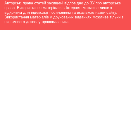
Авторські права статей захищені відповідно до ЗУ про авторське
право. Використання матеріалів в Інтернеті можливе лише з
відкритим для індексації посиланням та вказівкою назви сайту.
Використання матеріалів у друкованих виданнях можливе тільки з
письмового дозволу правовласника.