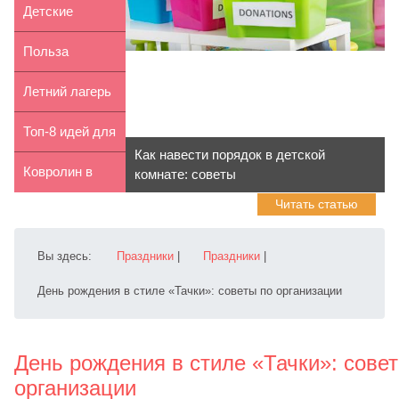
детьми в
идея для
Детские
Италии
семейног...
присыпки:
Польза
какие бывают
спортивно-
Летний лагерь
...
туристических
в Odesa
Топ-8 идей для
Как навести порядок в детской
...
Metropoli...
празднования
Ковролин в
комнате: советы
Читать статью
дня...
детскую:
особенности
Вы здесь:
Праздники
|
Праздники
|
День рождения в стиле «Тачки»: советы по организации
День рождения в стиле «Тачки»: сове
организации