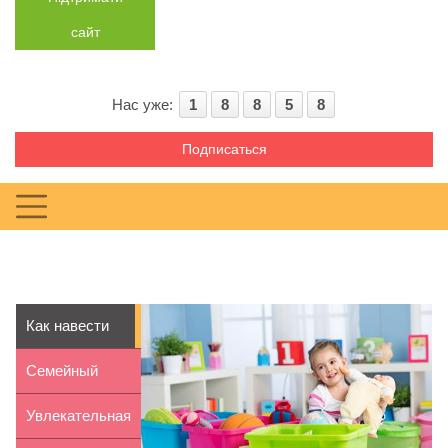
сайт
Нас уже:
1
8
8
5
8
Подписаться
Как навести
порядок в
Семейный
детской к...
отдых с
Увлекательная