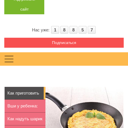
сайт
Нас уже:
1
8
8
5
7
Подписаться
Как приготовить
омлет для
Вши у ребенка:
ребенка
симптомы,
Как надуть шарик