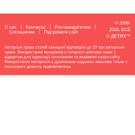
© 2008-
О нас
Контакты
Рекламодателям
2026, ВСЕ
Cоглашение
Підтримати сайт
О ДЕТЯХ™
Авторські права статей захищені відповідно до ЗУ про авторське
право. Використання матеріалів в Інтернеті можливе лише з
відкритим для індексації посиланням та вказівкою назви сайту.
Використання матеріалів у друкованих виданнях можливе тільки з
письмового дозволу правовласника.