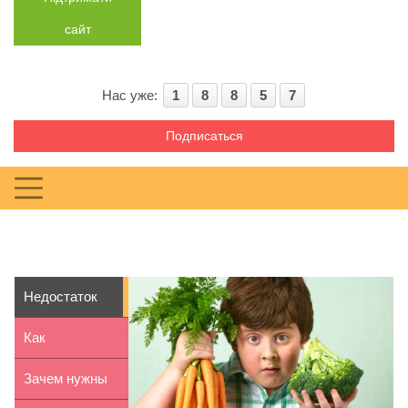
сайт
Нас уже:
1
8
8
5
7
Подписаться
Недостаток
витаминов у
Как
детей
организовать
Зачем нужны