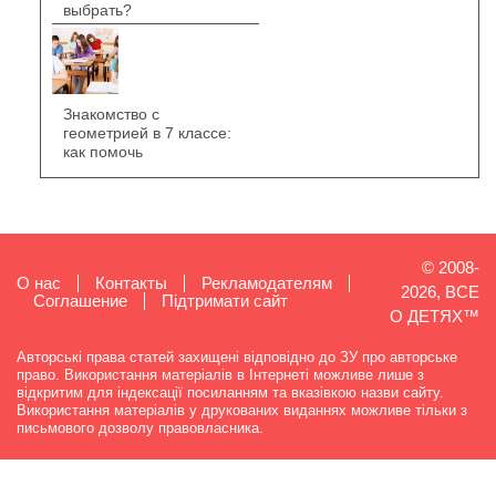
выбрать?
Знакомство с
геометрией в 7 классе:
как помочь
© 2008-
О нас
Контакты
Рекламодателям
2026, ВСЕ
Cоглашение
Підтримати сайт
О ДЕТЯХ™
Авторські права статей захищені відповідно до ЗУ про авторське
право. Використання матеріалів в Інтернеті можливе лише з
відкритим для індексації посиланням та вказівкою назви сайту.
Використання матеріалів у друкованих виданнях можливе тільки з
письмового дозволу правовласника.