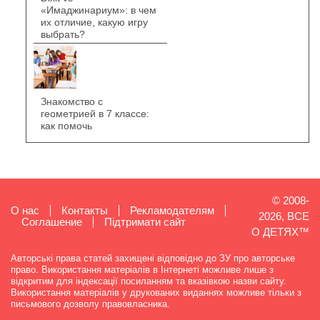
«Имаджинариум»: в чем
их отличие, какую игру
выбрать?
Знакомство с
геометрией в 7 классе:
как помочь
© 2008-
О нас
Контакты
Рекламодателям
2026, ВСЕ
Cоглашение
Підтримати сайт
О ДЕТЯХ™
Авторські права статей захищені відповідно до ЗУ про авторське
право. Використання матеріалів в Інтернеті можливе лише з
відкритим для індексації посиланням та вказівкою назви сайту.
Використання матеріалів у друкованих виданнях можливе тільки з
письмового дозволу правовласника.