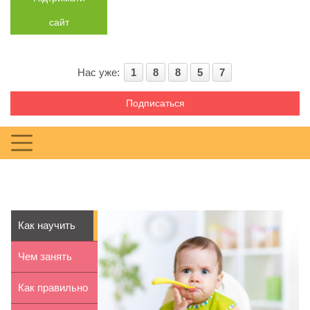
сайт
Нас уже:
1
8
8
5
7
Подписаться
Как научить
ребенка есть
Чем занять
самост...
ребенка в
Как правильно