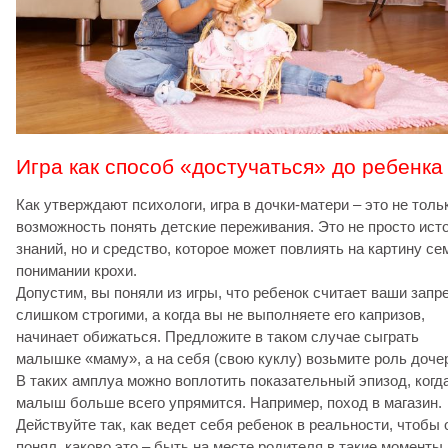
Игра как способ «достучаться» до ребенка
Как утверждают психологи, игра в дочки-матери – это не толь
возможность понять детские переживания. Это не просто ист
знаний, но и средство, которое может повлиять на картину се
понимании крохи.
Допустим, вы поняли из игры, что ребенок считает ваши запр
слишком строгими, а когда вы не выполняете его капризов,
начинает обижаться. Предложите в таком случае сыграть
малышке «маму», а на себя (свою куклу) возьмите роль доче
В таких амплуа можно воплотить показательный эпизод, когд
малыш больше всего упрямится. Например, поход в магазин.
Действуйте так, как ведет себя ребенок в реальности, чтобы 
понял, каково это – быть на месте родителя в такие моменты.