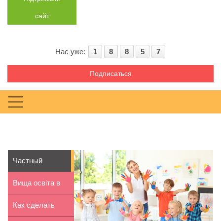
сайт
Нас уже:
1
8
8
5
7
Подписаться
Частный
детский сад:
Вища освіта в
плюсы и ми...
Словаччині для
Как сделать