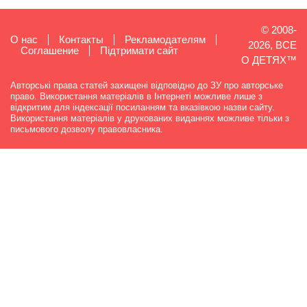
© 2008-
О нас
Контакты
Рекламодателям
2026, ВСЕ
Cоглашение
Підтримати сайт
О ДЕТЯХ™
Авторські права статей захищені відповідно до ЗУ про авторське
право. Використання матеріалів в Інтернеті можливе лише з
відкритим для індексації посиланням та вказівкою назви сайту.
Використання матеріалів у друкованих виданнях можливе тільки з
письмового дозволу правовласника.