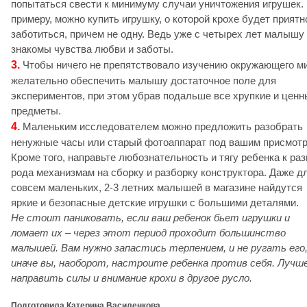
попытаться свести к минимуму случаи уничтожения игрушек.
примеру, можно купить игрушку, о которой крохе будет приятн
заботиться, причем не одну. Ведь уже с четырех лет малышу
знакомы чувства любви и заботы.
3.
Чтобы ничего не препятствовало изучению окружающего ми
желательно обеспечить малышу достаточное поле для
экспериментов, при этом убрав подальше все хрупкие и ценн
предметы.
4.
Маленьким исследователем можно предложить разобрать
ненужные часы или старый фотоаппарат под вашим присмотр
Кроме того, направьте любознательность и тягу ребенка к раз
рода механизмам на сборку и разборку конструктора. Даже д
совсем маленьких, 2-3 летних малышей в магазине найдутся
яркие и безопасные детские игрушки с большими деталями.
Не стоит паниковать, если ваш ребенок бьет игрушки и
ломает их – через этот период проходит большинство
малышей. Вам нужно запастись терпением, и не ругать его
иначе вы, наоборот, настроите ребенка против себя. Лучш
направить силы и внимание крохи в другое русло.
Подготовила Катерина Василенкова