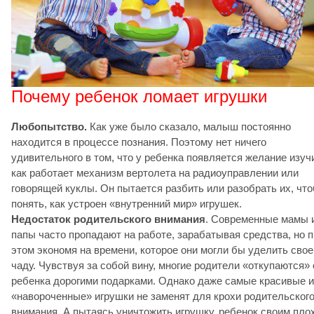
Почему ребенок ломает игрушки
Любопытство.
Как уже было сказало, малыш постоянно
находится в процессе познания. Поэтому нет ничего
удивительного в том, что у ребенка появляется желание изуч
как работает механизм вертолета на радиоуправлении или
говорящей куклы. Он пытается разбить или разобрать их, чт
понять, как устроен «внутренний мир» игрушек.
Недостаток родительского внимания
. Современные мамы 
папы часто пропадают на работе, зарабатывая средства, но 
этом экономя на времени, которое они могли бы уделить сво
чаду. Чувствуя за собой вину, многие родители «откупаются» 
ребенка дорогими подарками. Однако даже самые красивые и
«навороченные» игрушки не заменят для крохи родительског
внимания. А пытаясь уничтожить игрушку, ребенок своим пло