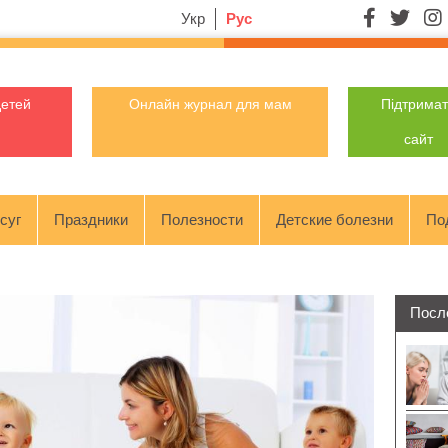
Укр
Рус
детей
Онлайн журнал для мам
Підтрима
сайт
суг
Праздники
Полезности
Детские болезни
По
Посл