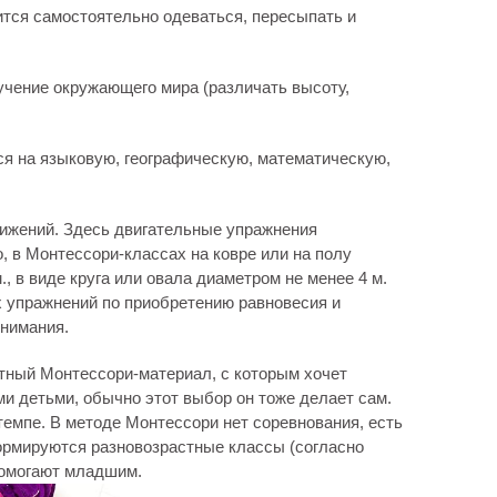
ится самостоятельно одеваться, пересыпать и
учение окружающего мира (различать высоту,
ся на языковую, географическую, математическую,
вижений. Здесь двигательные упражнения
, в Монтессори-классах на ковре или на полу
, в виде круга или овала диаметром не менее 4 м.
х упражнений по приобретению равновесия и
внимания.
етный Монтессори-материал, с которым хочет
ми детьми, обычно этот выбор он тоже делает сам.
темпе. В методе Монтессори нет соревнования, есть
рмируются разновозрастные классы (согласно
помогают младшим.