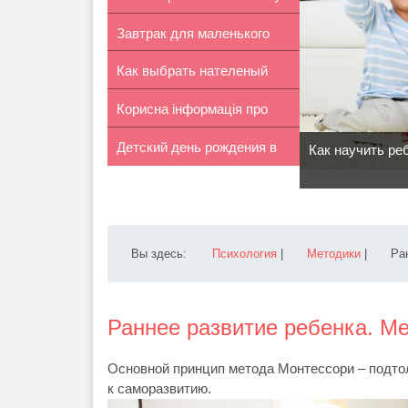
Завтрак для маленького
характ...
Как выбрать нателеный
школьника
Корисна інформація про
крестик д...
Детский день рождения в
розлучен...
Как научить ре
кафе: с...
Вы здесь:
Психология
|
Методики
|
Ра
Раннее развитие ребенка. М
Основной принцип метода Монтессори – подтол
к саморазвитию.