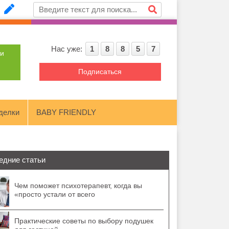
Нас уже:
1
8
8
5
7
ти
Подписаться
делки
BABY FRIENDLY
едние статьи
Чем поможет психотерапевт, когда вы
«просто устали от всего
Практические советы по выбору подушек