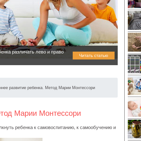
бенка различать лево и право
Читать статью
ннее развитие ребенка. Метод Марии Монтессори
етод Марии Монтессори
кнуть ребенка к самовоспитанию, к самообучению и