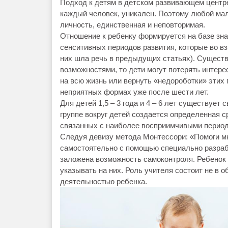
Подход к детям в детском развивающем центре
каждый человек, уникален. Поэтому любой ма
личность, единственная и неповторимая.
Отношение к ребенку формируется на базе зн
сенситивных периодов развития, которые во вз
них шла речь в предыдущих статьях). Существ
возможностями, то дети могут потерять интер
на всю жизнь или вернуть «недороботки» этих
неприятных формах уже после шести лет.
Для детей 1,5 – 3 года и 4 – 6 лет существует
группе вокруг детей создается определенная с
связанных с наиболее восприимчивыми период
Следуя девизу метода Монтессори: «Помоги мн
самостоятельно с помощью специально разраб
заложена возможность самоконтроля. Ребенок 
указывать на них. Роль учителя состоит не в 
деятельностью ребенка.