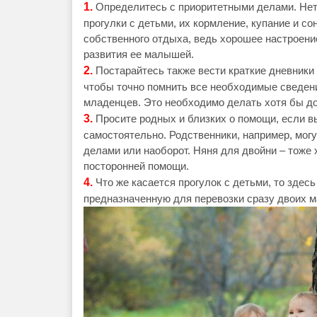
1.
Определитесь с приоритетными делами. Нет 
прогулки с детьми, их кормление, купание и со
собственного отдыха, ведь хорошее настроени
развития ее малышей.
2.
Постарайтесь также вести краткие дневник
чтобы точно помнить все необходимые сведени
младенцев. Это необходимо делать хотя бы до
3.
Просите родных и близких о помощи, если в
самостоятельно. Родственники, например, мог
делами или наоборот. Няня для двойни – тоже
посторонней помощи.
4.
Что же касается прогулок с детьми, то здес
предназначенную для перевозки сразу двоих 