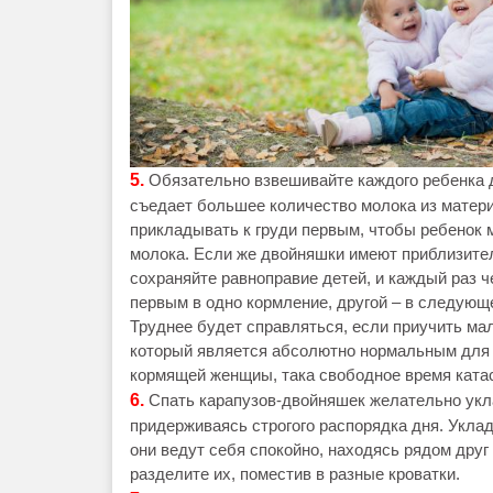
5.
Обязательно взвешивайте каждого ребенка д
съедает большее количество молока из материн
прикладывать к груди первым, чтобы ребенок 
молока. Если же двойняшки имеют приблизител
сохраняйте равноправие детей, и каждый раз 
первым в одно кормление, другой – в следующее
Труднее будет справляться, если приучить ма
который является абсолютно нормальным для 
кормящей женщиы, така свободное время ката
6.
Спать карапузов-двойняшек желательно укла
придерживаясь строгого распорядка дня. Уклад
они ведут себя спокойно, находясь рядом дру
разделите их, поместив в разные кроватки.