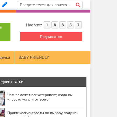
Нас уже:
1
8
8
5
7
ти
Подписаться
делки
BABY FRIENDLY
едние статьи
Чем поможет психотерапевт, когда вы
«просто устали от всего
Практические советы по выбору подушек