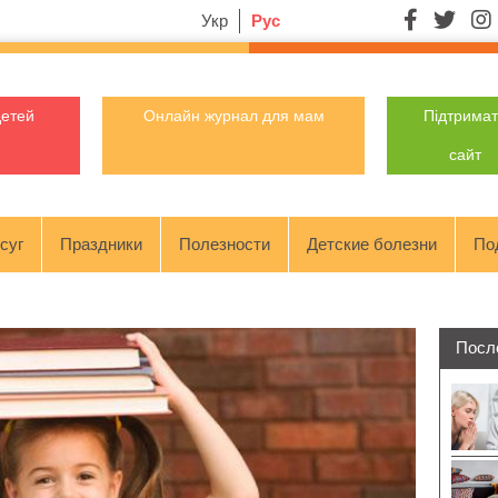
Укр
Рус
детей
Онлайн журнал для мам
Підтрима
сайт
суг
Праздники
Полезности
Детские болезни
По
Посл