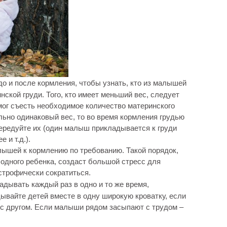
о и после кормления, чтобы узнать, кто из малышей
ской груди. Того, кто имеет меньший вес, следует
мог съесть необходимое количество материнского
ьно одинаковый вес, то во время кормления грудью
чередуйте их (один малыш прикладывается к груди
 и т.д.).
лышей к кормлению по требованию. Такой порядок,
одного ребенка, создаст большой стресс для
строфически сократиться.
дывать каждый раз в одно и то же время,
ывайте детей вместе в одну широкую кроватку, если
г с другом. Если малыши рядом засыпают с трудом –