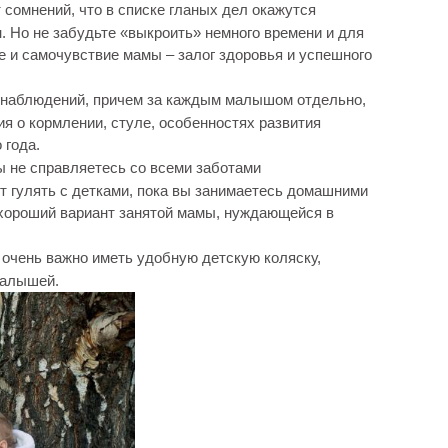
сомнений, что в списке гланых дел окажутся
н. Но не забудьте «выкроить» немного времени и для
е и самочувствие мамы – залог здоровья и успешного
и наблюдений, причем за каждым малышом отдельно,
я о кормлении, стуле, особенностях развития
 года.
ы не справляетесь со всеми заботами
ут гулять с детками, пока вы занимаетесь домашними
 хороший вариант занятой мамы, нуждающейся в
ь очень важно иметь удобную детскую коляску,
малышей.