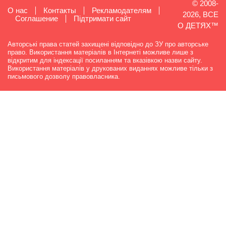
© 2008-
О нас
Контакты
Рекламодателям
2026, ВСЕ
Cоглашение
Підтримати сайт
О ДЕТЯХ™
Авторські права статей захищені відповідно до ЗУ про авторське
право. Використання матеріалів в Інтернеті можливе лише з
відкритим для індексації посиланням та вказівкою назви сайту.
Використання матеріалів у друкованих виданнях можливе тільки з
письмового дозволу правовласника.